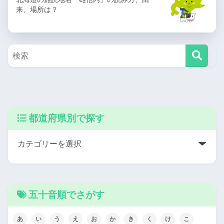
来、場所は？
都道府県別で探す
五十音順でさがす
あ
い
う
え
お
か
き
く
け
こ