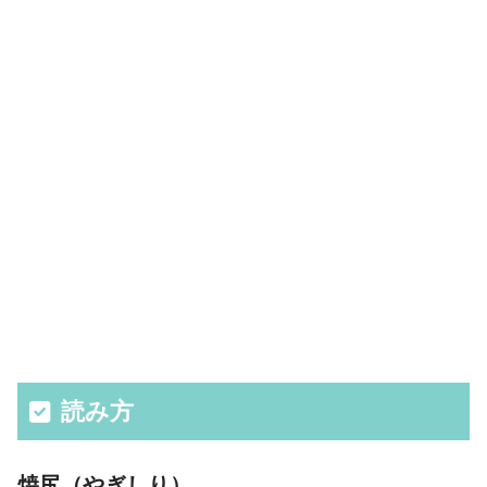
読み方
焼尻（やぎしり）