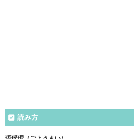
読み方
珸瑶瑁（ごようまい）