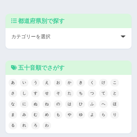
都道府県別で探す
五十音順でさがす
あ
い
う
え
お
か
き
く
け
こ
さ
し
す
せ
そ
た
ち
つ
て
と
な
に
ぬ
ね
の
は
ひ
ふ
へ
ほ
ま
み
む
め
も
や
ゆ
よ
ら
り
る
れ
ろ
わ