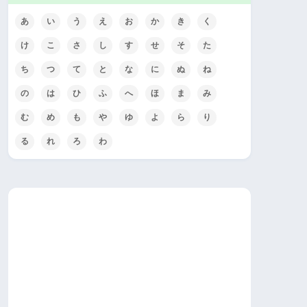
あ
い
う
え
お
か
き
く
け
こ
さ
し
す
せ
そ
た
ち
つ
て
と
な
に
ぬ
ね
の
は
ひ
ふ
へ
ほ
ま
み
む
め
も
や
ゆ
よ
ら
り
る
れ
ろ
わ