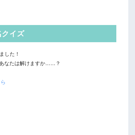
名クイズ
りました！
あなたは解けますか……？
ちら