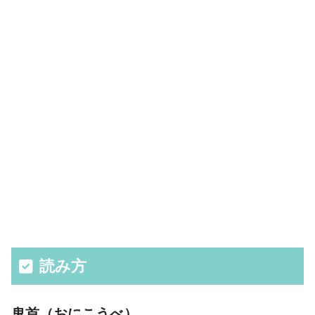
読み方
鬼首（おにこうべ）