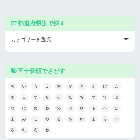
都道府県別で探す
五十音順でさがす
あ
い
う
え
お
か
き
く
け
こ
さ
し
す
せ
そ
た
ち
つ
て
と
な
に
ぬ
ね
の
は
ひ
ふ
へ
ほ
ま
み
む
め
も
や
ゆ
よ
ら
り
る
れ
ろ
わ