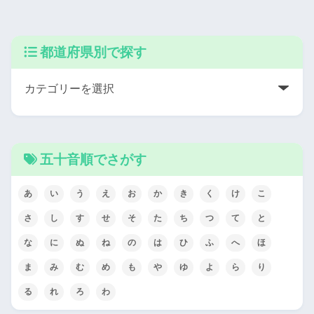
都道府県別で探す
五十音順でさがす
あ
い
う
え
お
か
き
く
け
こ
さ
し
す
せ
そ
た
ち
つ
て
と
な
に
ぬ
ね
の
は
ひ
ふ
へ
ほ
ま
み
む
め
も
や
ゆ
よ
ら
り
る
れ
ろ
わ