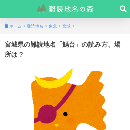
ホーム
難読地名
東北
宮城
宮城県の難読地名「鰢台」の読み方、場
所は？