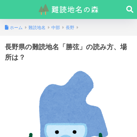
ホーム
難読地名
中部
長野
長野県の難読地名「勝弦」の読み方、場
所は？