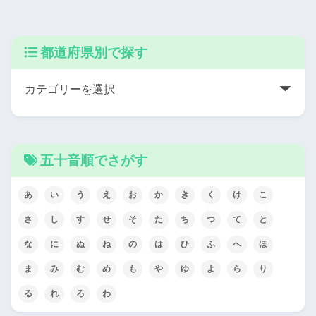
都道府県別で探す
五十音順でさがす
あ
い
う
え
お
か
き
く
け
こ
さ
し
す
せ
そ
た
ち
つ
て
と
な
に
ぬ
ね
の
は
ひ
ふ
へ
ほ
ま
み
む
め
も
や
ゆ
よ
ら
り
る
れ
ろ
わ