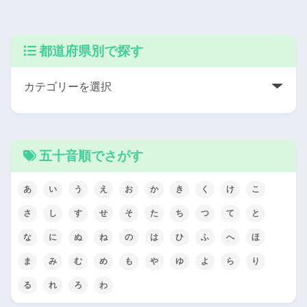
都道府県別で探す
五十音順でさがす
あ
い
う
え
お
か
き
く
け
こ
さ
し
す
せ
そ
た
ち
つ
て
と
な
に
ぬ
ね
の
は
ひ
ふ
へ
ほ
ま
み
む
め
も
や
ゆ
よ
ら
り
る
れ
ろ
わ