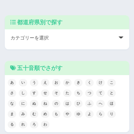
都道府県別で探す
五十音順でさがす
あ
い
う
え
お
か
き
く
け
こ
さ
し
す
せ
そ
た
ち
つ
て
と
な
に
ぬ
ね
の
は
ひ
ふ
へ
ほ
ま
み
む
め
も
や
ゆ
よ
ら
り
る
れ
ろ
わ