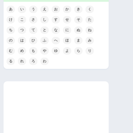
あ
い
う
え
お
か
き
く
け
こ
さ
し
す
せ
そ
た
ち
つ
て
と
な
に
ぬ
ね
の
は
ひ
ふ
へ
ほ
ま
み
む
め
も
や
ゆ
よ
ら
り
る
れ
ろ
わ