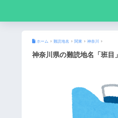
ホーム
難読地名
関東
神奈川
神奈川県の難読地名「班目