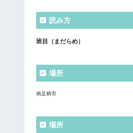
読み方
班目（まだらめ）
場所
南足柄市
場所