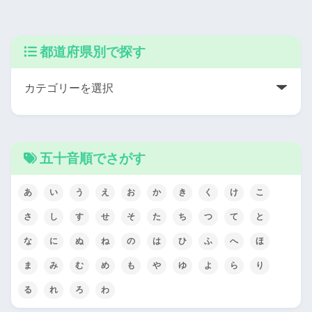
都道府県別で探す
五十音順でさがす
あ
い
う
え
お
か
き
く
け
こ
さ
し
す
せ
そ
た
ち
つ
て
と
な
に
ぬ
ね
の
は
ひ
ふ
へ
ほ
ま
み
む
め
も
や
ゆ
よ
ら
り
る
れ
ろ
わ