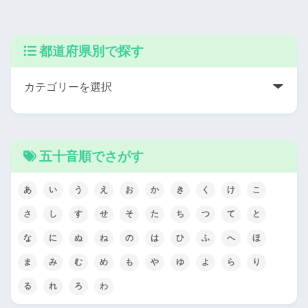
都道府県別で探す
五十音順でさがす
あ
い
う
え
お
か
き
く
け
こ
さ
し
す
せ
そ
た
ち
つ
て
と
な
に
ぬ
ね
の
は
ひ
ふ
へ
ほ
ま
み
む
め
も
や
ゆ
よ
ら
り
る
れ
ろ
わ