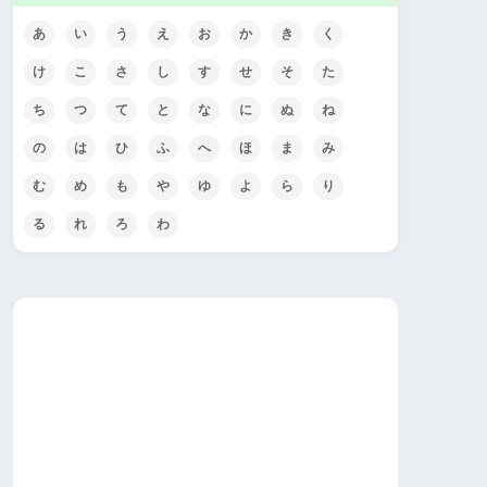
あ
い
う
え
お
か
き
く
け
こ
さ
し
す
せ
そ
た
ち
つ
て
と
な
に
ぬ
ね
の
は
ひ
ふ
へ
ほ
ま
み
む
め
も
や
ゆ
よ
ら
り
る
れ
ろ
わ