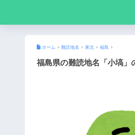
ホーム
難読地名
東北
福島
福島県の難読地名「小塙」