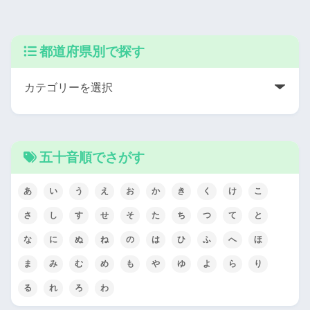
都道府県別で探す
五十音順でさがす
あ
い
う
え
お
か
き
く
け
こ
さ
し
す
せ
そ
た
ち
つ
て
と
な
に
ぬ
ね
の
は
ひ
ふ
へ
ほ
ま
み
む
め
も
や
ゆ
よ
ら
り
る
れ
ろ
わ