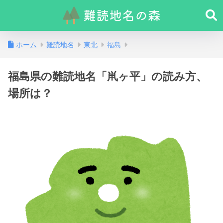
ホーム
難読地名
東北
福島
福島県の難読地名「鼡ヶ平」の読み方、
場所は？