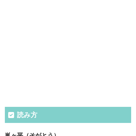
読み方
鼡ヶ平（そがとう）