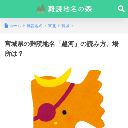
ホーム
難読地名
東北
宮城
宮城県の難読地名「越河」の読み方、場
所は？