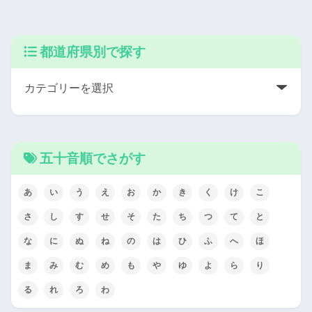
都道府県別で探す
五十音順でさがす
あ
い
う
え
お
か
き
く
け
こ
さ
し
す
せ
そ
た
ち
つ
て
と
な
に
ぬ
ね
の
は
ひ
ふ
へ
ほ
ま
み
む
め
も
や
ゆ
よ
ら
り
る
れ
ろ
わ