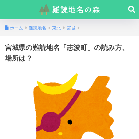
ホーム
難読地名
東北
宮城
宮城県の難読地名「志波町」の読み方、
場所は？