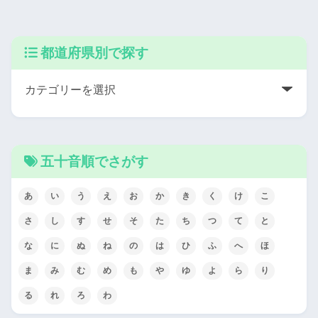
都道府県別で探す
五十音順でさがす
あ
い
う
え
お
か
き
く
け
こ
さ
し
す
せ
そ
た
ち
つ
て
と
な
に
ぬ
ね
の
は
ひ
ふ
へ
ほ
ま
み
む
め
も
や
ゆ
よ
ら
り
る
れ
ろ
わ