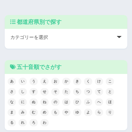
都道府県別で探す
五十音順でさがす
あ
い
う
え
お
か
き
く
け
こ
さ
し
す
せ
そ
た
ち
つ
て
と
な
に
ぬ
ね
の
は
ひ
ふ
へ
ほ
ま
み
む
め
も
や
ゆ
よ
ら
り
る
れ
ろ
わ