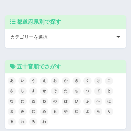
都道府県別で探す
五十音順でさがす
あ
い
う
え
お
か
き
く
け
こ
さ
し
す
せ
そ
た
ち
つ
て
と
な
に
ぬ
ね
の
は
ひ
ふ
へ
ほ
ま
み
む
め
も
や
ゆ
よ
ら
り
る
れ
ろ
わ