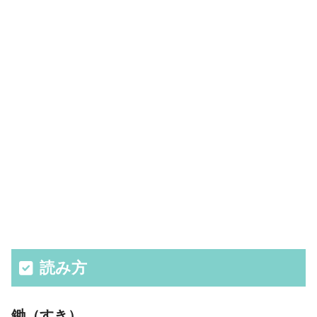
読み方
鋤（すき）