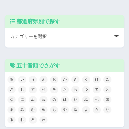
都道府県別で探す
五十音順でさがす
あ
い
う
え
お
か
き
く
け
こ
さ
し
す
せ
そ
た
ち
つ
て
と
な
に
ぬ
ね
の
は
ひ
ふ
へ
ほ
ま
み
む
め
も
や
ゆ
よ
ら
り
る
れ
ろ
わ