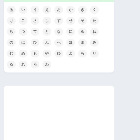
あ
い
う
え
お
か
き
く
け
こ
さ
し
す
せ
そ
た
ち
つ
て
と
な
に
ぬ
ね
の
は
ひ
ふ
へ
ほ
ま
み
む
め
も
や
ゆ
よ
ら
り
る
れ
ろ
わ