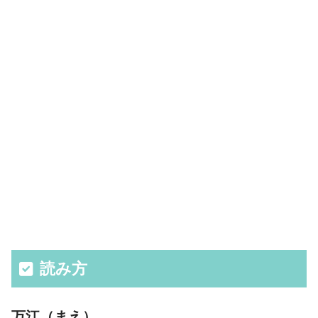
読み方
万江（まえ）