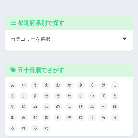
都道府県別で探す
五十音順でさがす
あ
い
う
え
お
か
き
く
け
こ
さ
し
す
せ
そ
た
ち
つ
て
と
な
に
ぬ
ね
の
は
ひ
ふ
へ
ほ
ま
み
む
め
も
や
ゆ
よ
ら
り
る
れ
ろ
わ