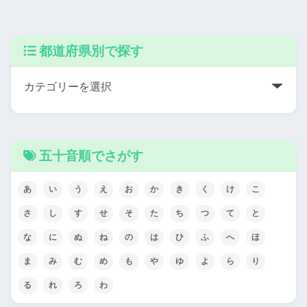
都道府県別で探す
五十音順でさがす
あ
い
う
え
お
か
き
く
け
こ
さ
し
す
せ
そ
た
ち
つ
て
と
な
に
ぬ
ね
の
は
ひ
ふ
へ
ほ
ま
み
む
め
も
や
ゆ
よ
ら
り
る
れ
ろ
わ