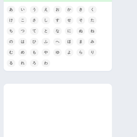
あ
い
う
え
お
か
き
く
け
こ
さ
し
す
せ
そ
た
ち
つ
て
と
な
に
ぬ
ね
の
は
ひ
ふ
へ
ほ
ま
み
む
め
も
や
ゆ
よ
ら
り
る
れ
ろ
わ