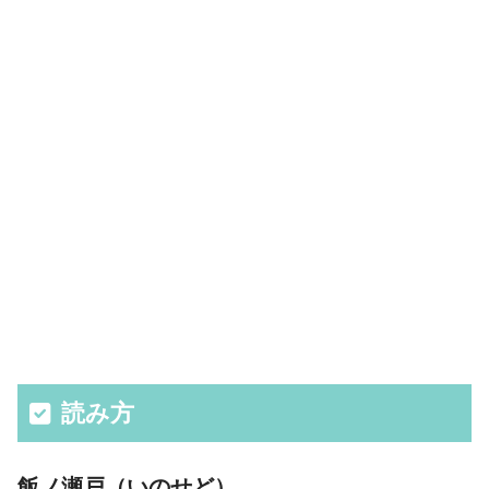
読み方
飯ノ瀬戸（いのせど）