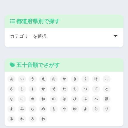
都道府県別で探す
五十音順でさがす
あ
い
う
え
お
か
き
く
け
こ
さ
し
す
せ
そ
た
ち
つ
て
と
な
に
ぬ
ね
の
は
ひ
ふ
へ
ほ
ま
み
む
め
も
や
ゆ
よ
ら
り
る
れ
ろ
わ