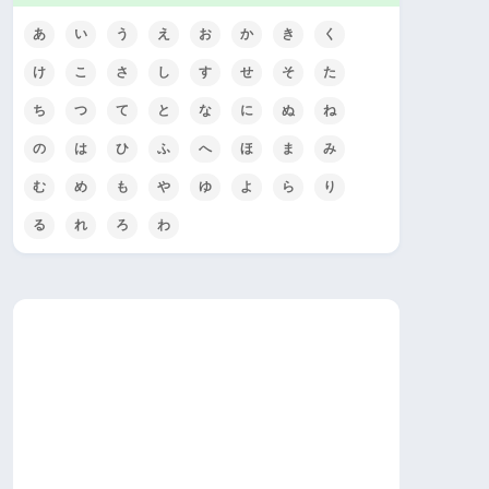
あ
い
う
え
お
か
き
く
け
こ
さ
し
す
せ
そ
た
ち
つ
て
と
な
に
ぬ
ね
の
は
ひ
ふ
へ
ほ
ま
み
む
め
も
や
ゆ
よ
ら
り
る
れ
ろ
わ