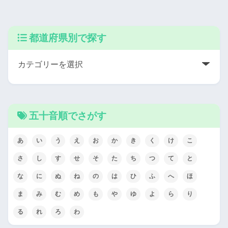
都道府県別で探す
五十音順でさがす
あ
い
う
え
お
か
き
く
け
こ
さ
し
す
せ
そ
た
ち
つ
て
と
な
に
ぬ
ね
の
は
ひ
ふ
へ
ほ
ま
み
む
め
も
や
ゆ
よ
ら
り
る
れ
ろ
わ