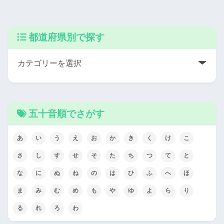
都道府県別で探す
五十音順でさがす
あ
い
う
え
お
か
き
く
け
こ
さ
し
す
せ
そ
た
ち
つ
て
と
な
に
ぬ
ね
の
は
ひ
ふ
へ
ほ
ま
み
む
め
も
や
ゆ
よ
ら
り
る
れ
ろ
わ