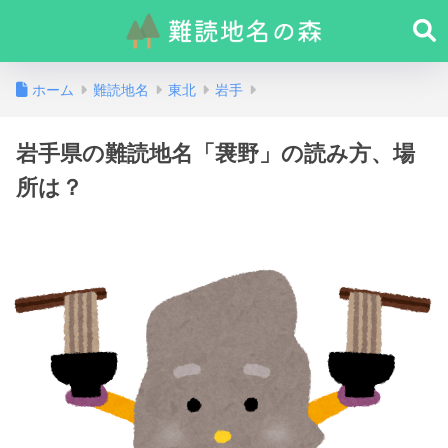
ホーム
難読地名
東北
岩手
岩手県の難読地名「袰野」の読み方、場
所は？