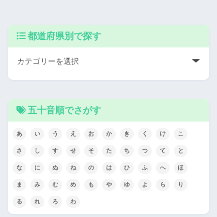
都道府県別で探す
五十音順でさがす
あ
い
う
え
お
か
き
く
け
こ
さ
し
す
せ
そ
た
ち
つ
て
と
な
に
ぬ
ね
の
は
ひ
ふ
へ
ほ
ま
み
む
め
も
や
ゆ
よ
ら
り
る
れ
ろ
わ