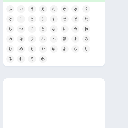
あ
い
う
え
お
か
き
く
け
こ
さ
し
す
せ
そ
た
ち
つ
て
と
な
に
ぬ
ね
の
は
ひ
ふ
へ
ほ
ま
み
む
め
も
や
ゆ
よ
ら
り
る
れ
ろ
わ