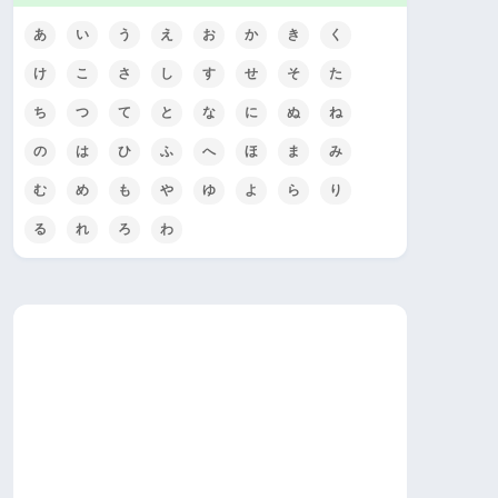
あ
い
う
え
お
か
き
く
け
こ
さ
し
す
せ
そ
た
ち
つ
て
と
な
に
ぬ
ね
の
は
ひ
ふ
へ
ほ
ま
み
む
め
も
や
ゆ
よ
ら
り
る
れ
ろ
わ