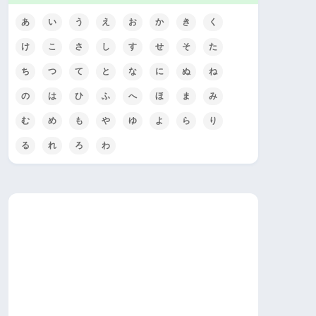
あ
い
う
え
お
か
き
く
け
こ
さ
し
す
せ
そ
た
ち
つ
て
と
な
に
ぬ
ね
の
は
ひ
ふ
へ
ほ
ま
み
む
め
も
や
ゆ
よ
ら
り
る
れ
ろ
わ