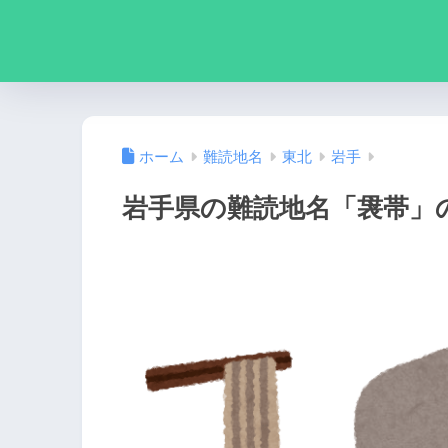
ホーム
難読地名
東北
岩手
岩手県の難読地名「袰帯」