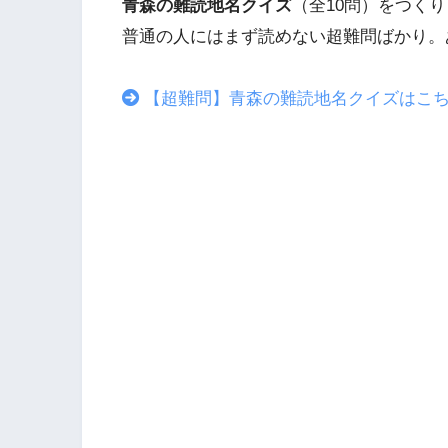
青森の難読地名クイズ
（全10問）をつく
普通の人にはまず読めない超難問ばかり。
【超難問】青森の難読地名クイズはこ