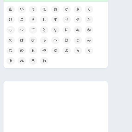
あ
い
う
え
お
か
き
く
け
こ
さ
し
す
せ
そ
た
ち
つ
て
と
な
に
ぬ
ね
の
は
ひ
ふ
へ
ほ
ま
み
む
め
も
や
ゆ
よ
ら
り
る
れ
ろ
わ