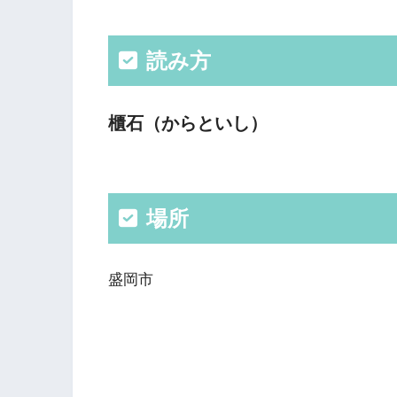
読み方
櫃石（からといし）
場所
盛岡市