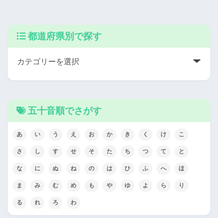
都道府県別で探す
五十音順でさがす
あ
い
う
え
お
か
き
く
け
こ
さ
し
す
せ
そ
た
ち
つ
て
と
な
に
ぬ
ね
の
は
ひ
ふ
へ
ほ
ま
み
む
め
も
や
ゆ
よ
ら
り
る
れ
ろ
わ