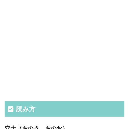
読み方
穴太（あのう、あのお）