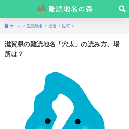
ホーム
難読地名
近畿
滋賀
滋賀県の難読地名「穴太」の読み方、場
所は？