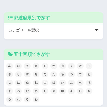
都道府県別で探す
五十音順でさがす
あ
い
う
え
お
か
き
く
け
こ
さ
し
す
せ
そ
た
ち
つ
て
と
な
に
ぬ
ね
の
は
ひ
ふ
へ
ほ
ま
み
む
め
も
や
ゆ
よ
ら
り
る
れ
ろ
わ