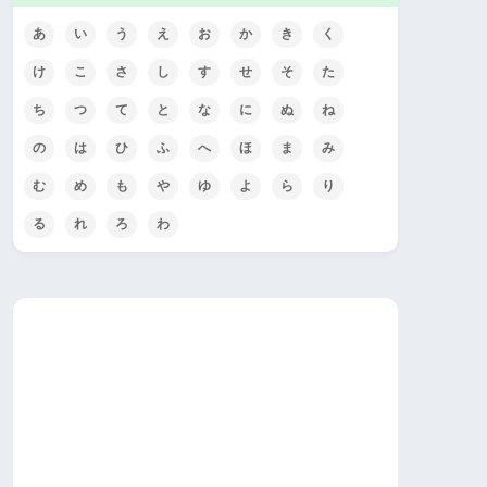
あ
い
う
え
お
か
き
く
け
こ
さ
し
す
せ
そ
た
ち
つ
て
と
な
に
ぬ
ね
の
は
ひ
ふ
へ
ほ
ま
み
む
め
も
や
ゆ
よ
ら
り
る
れ
ろ
わ