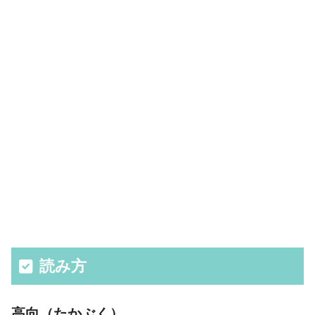
読み方
高向（たかぶく）