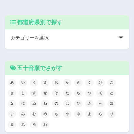
都道府県別で探す
五十音順でさがす
あ
い
う
え
お
か
き
く
け
こ
さ
し
す
せ
そ
た
ち
つ
て
と
な
に
ぬ
ね
の
は
ひ
ふ
へ
ほ
ま
み
む
め
も
や
ゆ
よ
ら
り
る
れ
ろ
わ