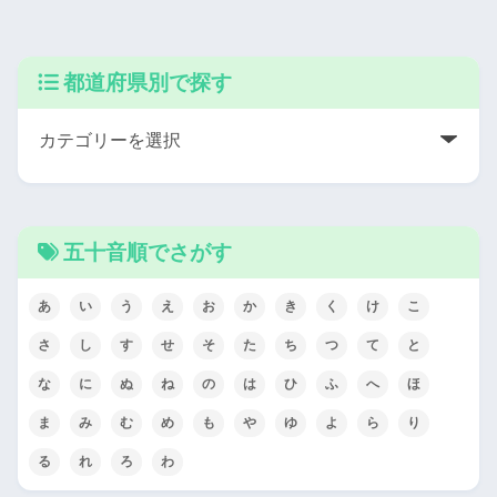
都道府県別で探す
五十音順でさがす
あ
い
う
え
お
か
き
く
け
こ
さ
し
す
せ
そ
た
ち
つ
て
と
な
に
ぬ
ね
の
は
ひ
ふ
へ
ほ
ま
み
む
め
も
や
ゆ
よ
ら
り
る
れ
ろ
わ