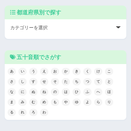
都道府県別で探す
五十音順でさがす
あ
い
う
え
お
か
き
く
け
こ
さ
し
す
せ
そ
た
ち
つ
て
と
な
に
ぬ
ね
の
は
ひ
ふ
へ
ほ
ま
み
む
め
も
や
ゆ
よ
ら
り
る
れ
ろ
わ