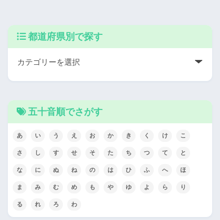
都道府県別で探す
五十音順でさがす
あ
い
う
え
お
か
き
く
け
こ
さ
し
す
せ
そ
た
ち
つ
て
と
な
に
ぬ
ね
の
は
ひ
ふ
へ
ほ
ま
み
む
め
も
や
ゆ
よ
ら
り
る
れ
ろ
わ