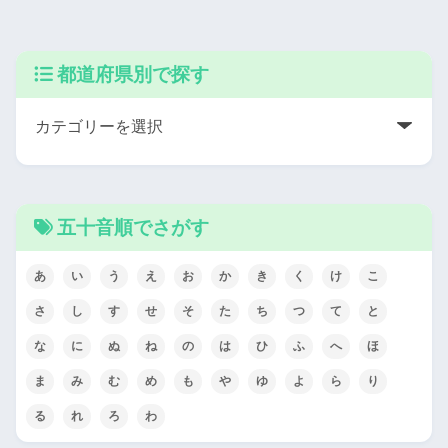
都道府県別で探す
五十音順でさがす
あ
い
う
え
お
か
き
く
け
こ
さ
し
す
せ
そ
た
ち
つ
て
と
な
に
ぬ
ね
の
は
ひ
ふ
へ
ほ
ま
み
む
め
も
や
ゆ
よ
ら
り
る
れ
ろ
わ