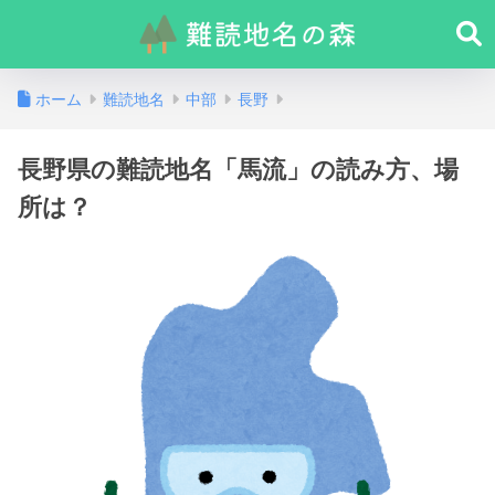
ホーム
難読地名
中部
長野
長野県の難読地名「馬流」の読み方、場
所は？