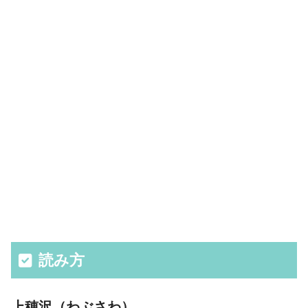
読み方
上穂沢（わぶさわ）