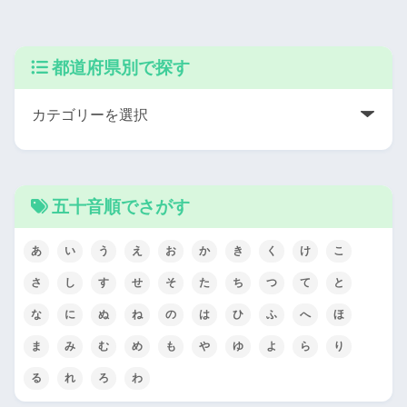
都道府県別で探す
五十音順でさがす
あ
い
う
え
お
か
き
く
け
こ
さ
し
す
せ
そ
た
ち
つ
て
と
な
に
ぬ
ね
の
は
ひ
ふ
へ
ほ
ま
み
む
め
も
や
ゆ
よ
ら
り
る
れ
ろ
わ