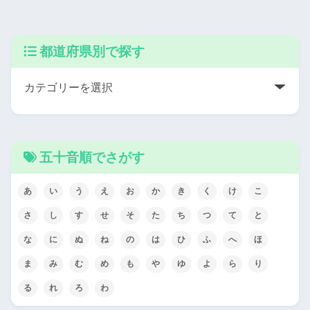
都道府県別で探す
五十音順でさがす
あ
い
う
え
お
か
き
く
け
こ
さ
し
す
せ
そ
た
ち
つ
て
と
な
に
ぬ
ね
の
は
ひ
ふ
へ
ほ
ま
み
む
め
も
や
ゆ
よ
ら
り
る
れ
ろ
わ