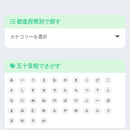
都道府県別で探す
五十音順でさがす
あ
い
う
え
お
か
き
く
け
こ
さ
し
す
せ
そ
た
ち
つ
て
と
な
に
ぬ
ね
の
は
ひ
ふ
へ
ほ
ま
み
む
め
も
や
ゆ
よ
ら
り
る
れ
ろ
わ