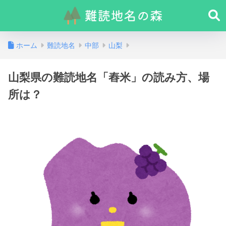
ホーム
難読地名
中部
山梨
山梨県の難読地名「舂米」の読み方、場
所は？