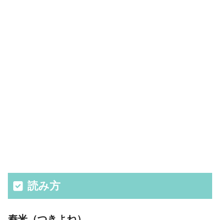
読み方
舂米（つきよね）