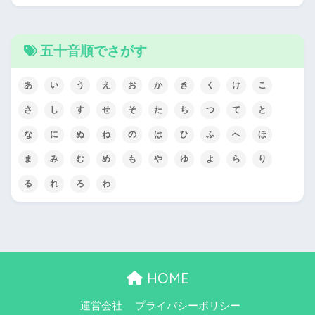
五十音順でさがす
あ
い
う
え
お
か
き
く
け
こ
さ
し
す
せ
そ
た
ち
つ
て
と
な
に
ぬ
ね
の
は
ひ
ふ
へ
ほ
ま
み
む
め
も
や
ゆ
よ
ら
り
る
れ
ろ
わ
HOME
運営会社
プライバシーポリシー