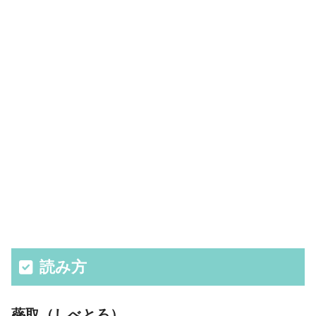
読み方
蘂取（しべとろ）