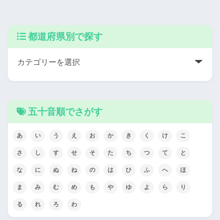
都道府県別で探す
五十音順でさがす
あ
い
う
え
お
か
き
く
け
こ
さ
し
す
せ
そ
た
ち
つ
て
と
な
に
ぬ
ね
の
は
ひ
ふ
へ
ほ
ま
み
む
め
も
や
ゆ
よ
ら
り
る
れ
ろ
わ