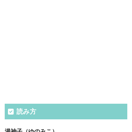
読み方
湯神子（ゆのみこ）