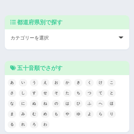
都道府県別で探す
五十音順でさがす
あ
い
う
え
お
か
き
く
け
こ
さ
し
す
せ
そ
た
ち
つ
て
と
な
に
ぬ
ね
の
は
ひ
ふ
へ
ほ
ま
み
む
め
も
や
ゆ
よ
ら
り
る
れ
ろ
わ