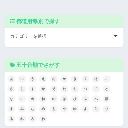
都道府県別で探す
五十音順でさがす
あ
い
う
え
お
か
き
く
け
こ
さ
し
す
せ
そ
た
ち
つ
て
と
な
に
ぬ
ね
の
は
ひ
ふ
へ
ほ
ま
み
む
め
も
や
ゆ
よ
ら
り
る
れ
ろ
わ