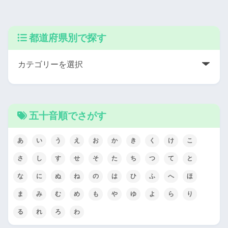
都道府県別で探す
五十音順でさがす
あ
い
う
え
お
か
き
く
け
こ
さ
し
す
せ
そ
た
ち
つ
て
と
な
に
ぬ
ね
の
は
ひ
ふ
へ
ほ
ま
み
む
め
も
や
ゆ
よ
ら
り
る
れ
ろ
わ