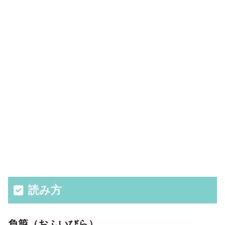
読み方
負箙（おふいびら）