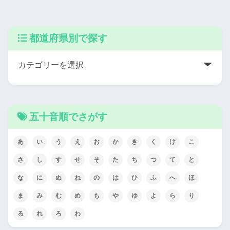
都道府県別で探す
五十音順でさがす
あ
い
う
え
お
か
き
く
け
こ
さ
し
す
せ
そ
た
ち
つ
て
と
な
に
ぬ
ね
の
は
ひ
ふ
へ
ほ
ま
み
む
め
も
や
ゆ
よ
ら
り
る
れ
ろ
わ